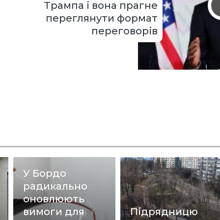
Трампа і вона прагне
переглянути формат
переговорів
У Бордо
радикально
оновлюють
вимоги для
Підрядницю