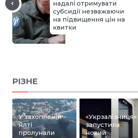
надалі отримувати
субсидії незважаючи
на підвищення цін на
квитки
РІЗНЕ
У захопленій
«Укрзалізниця»
Ялті
запустила
пролунали
новий