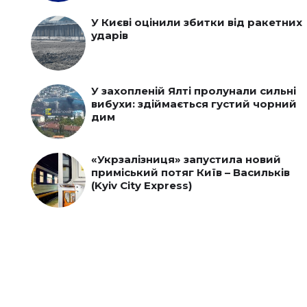
У Києві оцінили збитки від ракетних
ударів
У захопленій Ялті пролунали сильні
вибухи: здіймається густий чорний
дим
«Укрзалізниця» запустила новий
приміський потяг Київ – Васильків
(Kyiv City Express)