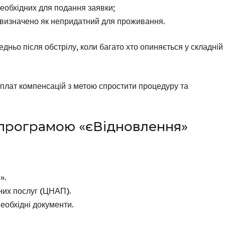
необхідних для подання заявки;
е визначено як непридатний для проживання.
ньо після обстрілу, коли багато хто опиняється у складній
иплат компенсацій з метою спростити процедуру та
 програмою «єВідновлення»
».
них послуг (ЦНАП).
еобхідні документи.