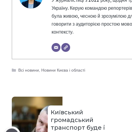
У журналістиці з 2022 року, щодня т
Україну. Керую командою репортерів
була живою, чесною й зрозумілою дл
говорити з аудиторією простою мовою
контексту.
Категорії
Всі новини
,
Новини Києва і області
Київський
громадський
транспорт буде і