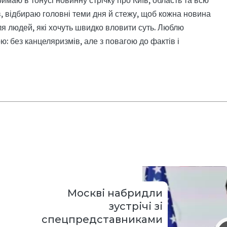
римаю в тонусі новинну стрічку про Київ, область та всю
, відбираю головні теми дня й стежу, щоб кожна новина
я людей, які хочуть швидко вловити суть. Люблю
: без канцеляризмів, але з повагою до фактів і
Москві набридли
зустрічі зі
спецпредставниками