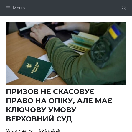
Перейти
Меню
до
вмісту
ПРИЗОВ НЕ СКАСОВУЄ
ПРАВО НА ОПІКУ, АЛЕ МАЄ
КЛЮЧОВУ УМОВУ —
ВЕРХОВНИЙ СУД
Ольга Яценко
05.07.2026