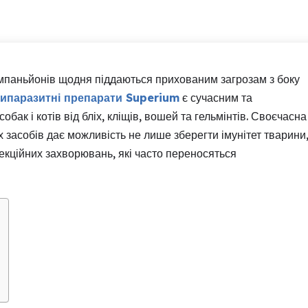
мпаньйонів щодня піддаються прихованим загрозам з боку
ипаразитні препарати Superium
є сучасним та
бак і котів від бліх, кліщів, вошей та гельмінтів. Своєчасна
засобів дає можливість не лише зберегти імунітет тварини
фекційних захворювань, які часто переносяться