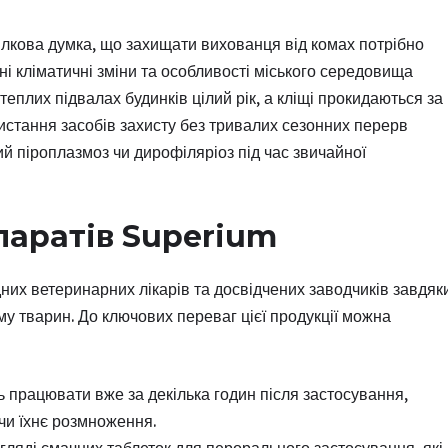
лкова думка, що захищати вихованця від комах потрібно
ні кліматичні зміни та особливості міського середовища
еплих підвалах будинків цілий рік, а кліщі прокидаються за
стання засобів захисту без тривалих сезонних перерв
й піроплазмоз чи дирофіляріоз під час звичайної
паратів Superium
их ветеринарних лікарів та досвідчених заводчиків завдяк
му тварин. До ключових переваг цієї продукції можна
 працювати вже за декілька годин після застосування,
чи їхнє розмноження.