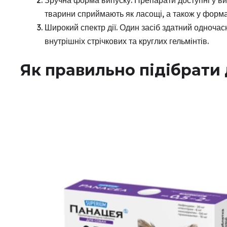
Зручна форма випуску. Препарати доступні у ви
тварини сприймають як ласощі, а також у форма
Широкий спектр дії. Один засіб здатний одночасн
внутрішніх стрічкових та круглих гельмінтів.
Як правильно підібрати