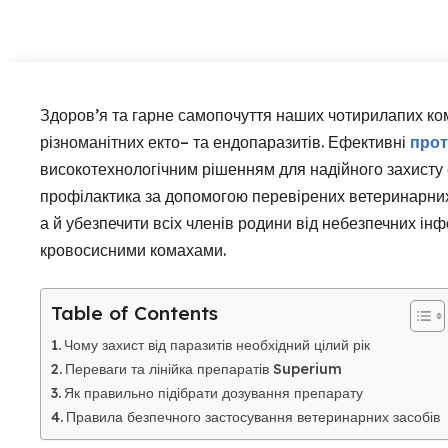
Здоров’я та гарне самопочуття наших чотирилапих ко
різноманітних екто– та ендопаразитів. Ефективні
прот
високотехнологічним рішенням для надійного захисту со
профілактика за допомогою перевірених ветеринарних 
а й убезпечити всіх членів родини від небезпечних ін
кровосисними комахами.
Table of Contents
Чому захист від паразитів необхідний цілий рік
Переваги та лінійка препаратів Superium
Як правильно підібрати дозування препарату
Правила безпечного застосування ветеринарних засобів