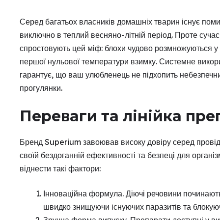
Серед багатьох власників домашніх тварин існує поми
виключно в теплий весняно-літній період. Проте сучас
спростовують цей міф: блохи чудово розмножуються у т
першої нульової температури взимку. Системне викори
гарантує, що ваш улюбленець не підхопить небезпечни
прогулянки.
Переваги та лінійка пре
Бренд Superium завоював високу довіру серед провідн
своїй бездоганній ефективності та безпеці для організ
віднести такі фактори:
Інноваційна формула. Діючі речовини починають
швидко знищуючи існуючих паразитів та блокую