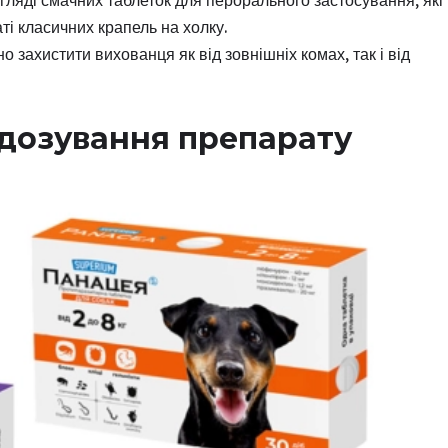
гляді смачних таблеток для перорального застосування, які
ті класичних крапель на холку.
о захистити вихованця як від зовнішніх комах, так і від
 дозування препарату