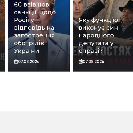
ЄС ввів нові
санкції щодо
Росії у
Яку функцію
відповідь на
виконує син
загострення
народного
обстрілів
депутата у
України
справі?
07.08.2026
07.08.2026