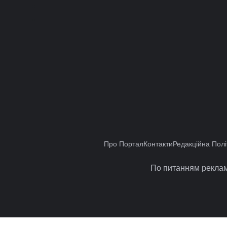
Про Портал
Контакти
Редакційна Полі
По питанням реклам