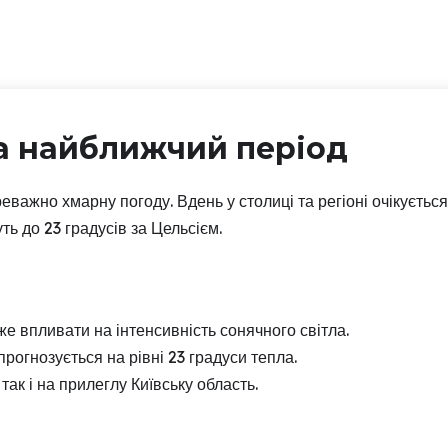
а найближчий період
реважно хмарну погоду. Вдень у столиці та регіоні очікується
ь до 23 градусів за Цельсієм.
е впливати на інтенсивність сонячного світла.
огнозується на рівні 23 градуси тепла.
так і на прилеглу Київську область.