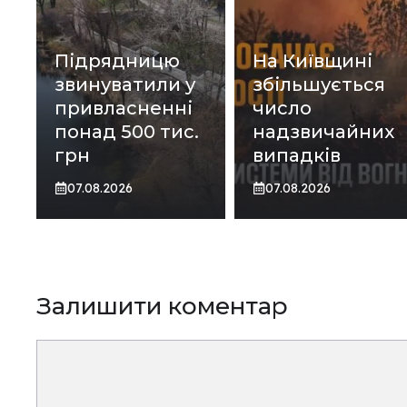
Підрядницю
На Київщині
звинуватили у
збільшується
привласненні
число
понад 500 тис.
надзвичайних
грн
випадків
07.08.2026
07.08.2026
Залишити коментар
Коментар