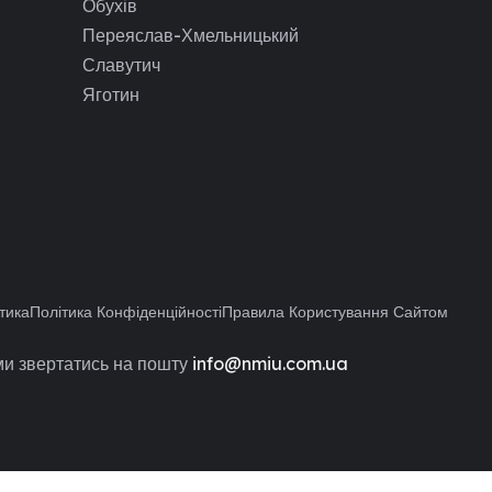
Обухів
Переяслав-Хмельницький
Славутич
Яготин
тика
Політика Конфіденційності
Правила Користування Сайтом
и звертатись на пошту
info@nmiu.com.ua