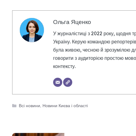
Ольга Яценко
У журналістиці з 2022 року, щодня т
Україну. Керую командою репортерів
була живою, чесною й зрозумілою дл
говорити з аудиторією простою мовою
контексту.
Категорії
Всі новини
,
Новини Києва і області