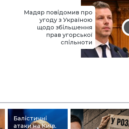
Мадяр повідомив про
угоду з Україною
щодо збільшення
прав угорської
спільноти
Балістичні
атаки на Київ.