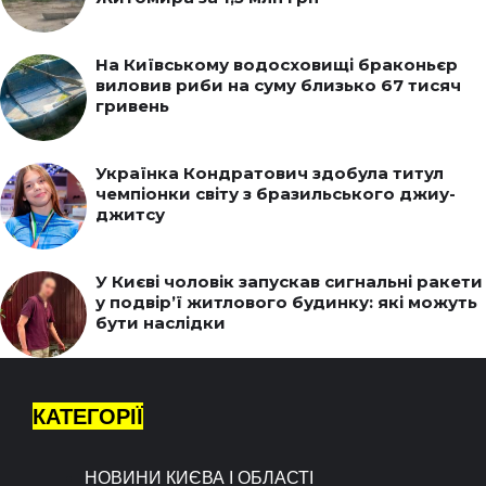
На Київському водосховищі браконьєр
виловив риби на суму близько 67 тисяч
гривень
Українка Кондратович здобула титул
чемпіонки світу з бразильського джиу-
джитсу
У Києві чоловік запускав сигнальні ракети
у подвір’ї житлового будинку: які можуть
бути наслідки
КАТЕГОРІЇ
НОВИНИ КИЄВА І ОБЛАСТІ