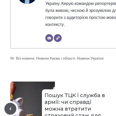
Україну. Керую командою репортерів
була живою, чесною й зрозумілою дл
говорити з аудиторією простою мовою
контексту.
Категорії
Всі новини
,
Новини Києва і області
,
Новини України
Пошук ТЦК і служба в
армії: чи справді
можна втратити
страховий стаж для