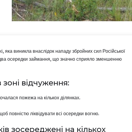
жі, яка виникла внаслідок нападу збройних сил Російської
 два осередки займання, що значно сприяло зменшенню
 зоні відчуження:
чалася пожежа на кількох ділянках.
об повністю ліквідувати всі осередки вогню.
ів зосереджені на кількох