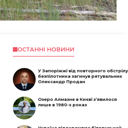
ОСТАННІ НОВИНИ
У Запоріжжі від повторного обстрілу
безпілотника загинув рятувальник
Олександр Продан
Озеро Алмазне в Києві з’явилося
лише в 1980-х роках
Україна відокремлює білоруський