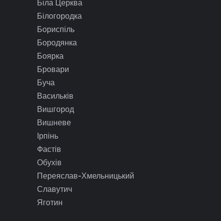
Біла Церква
Білогородка
Бориспіль
Бородянка
Боярка
Бровари
Буча
Васильків
Вишгород
Вишневе
Ірпінь
Фастів
Обухів
Переяслав-Хмельницький
Славутич
Яготин