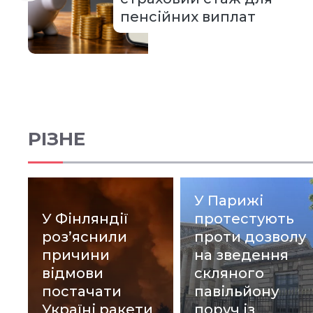
пенсійних виплат
РІЗНЕ
У Парижі
У Фінляндії
протестують
роз’яснили
проти дозволу
причини
на зведення
відмови
скляного
постачати
павільйону
Україні ракети
поруч із