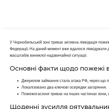
У Чорнобильській зоні триває активна ліквідація поже
Федерації. На даний момент вже вдалося ліквідувати
масштабів виниклої надзвичайної ситуації.
Основні факти щодо пожежі в
Джерелом займання стала атака РФ, через що по
Локалізовано два ключові осередки загоряння.
Пожежогасіння триває на інших частинах зони, щ
Щоденні зусилля рятувальник