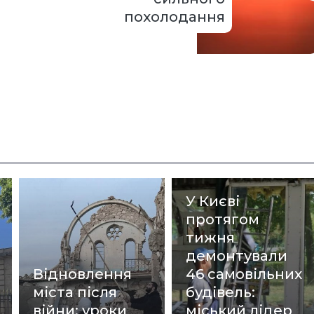
похолодання
У Києві
протягом
тижня
демонтували
Відновлення
46 самовільних
міста після
будівель:
війни: уроки
міський лідер