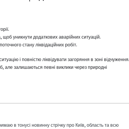
рії.
 щоб уникнути додаткових аварійних ситуацій.
точного стану ліквідаційних робіт.
туацію і повністю ліквідувати загоряння в зоні відчуження
б, але залишаються певні виклики через природні
римаю в тонусі новинну стрічку про Київ, область та всю