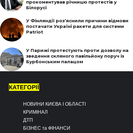
прокоментував річницю протестів у
Білорусі
У Фінляндії роз’яснили причини відмови
постачати Україні ракети для системи
Patriot
У Парижі протестують проти дозволу на
зведення скляного павільйону поруч із
Бурбонським палацом
КАТЕГОРІЇ
НОВИНИ КИЄВА І ОБЛАСТІ
КРИМІНАЛ
ДТП
БІЗНЕС та ФІНАНСИ