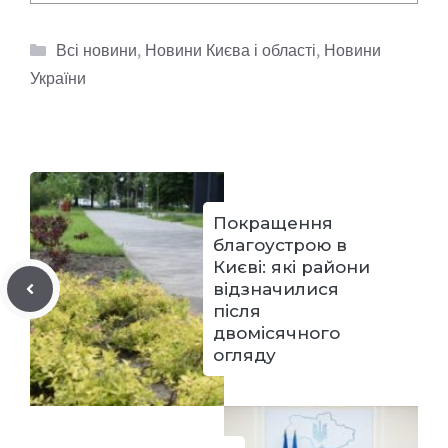
Категорії
Всі новини
,
Новини Києва і області
,
Новини
України
Покращення
благоустрою в
Києві: які райони
відзначилися
після
двомісячного
огляду