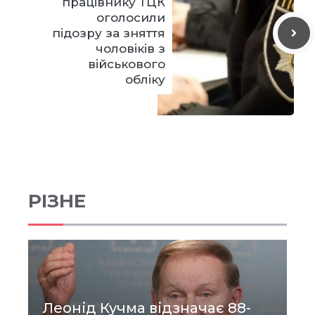
працівнику ТЦК
оголосили
підозру за зняття
чоловіків з
військового
обліку
РІЗНЕ
Леонід Кучма відзначає 88-