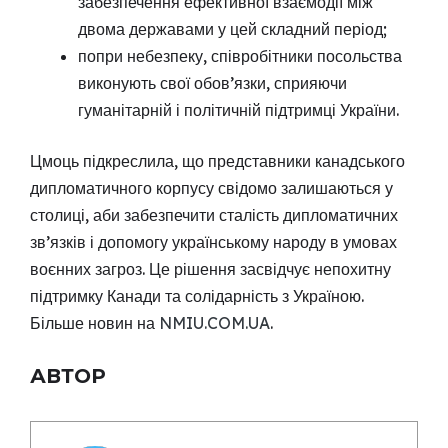
забезпечення ефективної взаємодії між
двома державами у цей складний період;
попри небезпеку, співробітники посольства
виконують свої обов’язки, сприяючи
гуманітарній і політичній підтримці України.
Цмоць підкреслила, що представники канадського
дипломатичного корпусу свідомо залишаються у
столиці, аби забезпечити сталість дипломатичних
зв’язків і допомогу українському народу в умовах
воєнних загроз. Це рішення засвідчує непохитну
підтримку Канади та солідарність з Україною.
Більше новин на
NMIU.COM.UA
.
АВТОР