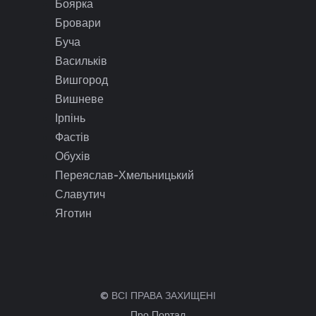
Боярка
Бровари
Буча
Васильків
Вишгород
Вишневе
Ірпінь
Фастів
Обухів
Переяслав-Хмельницький
Славутич
Яготин
© ВСІ ПРАВА ЗАХИЩЕНІ
Про Портал