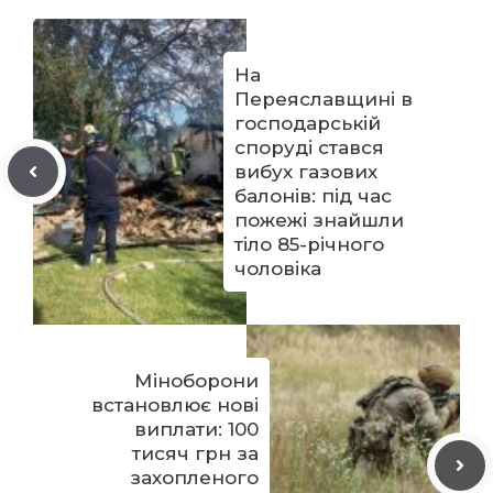
На
Переяславщині в
господарській
споруді стався
вибух газових
балонів: під час
пожежі знайшли
тіло 85-річного
чоловіка
Міноборони
встановлює нові
виплати: 100
тисяч грн за
захопленого