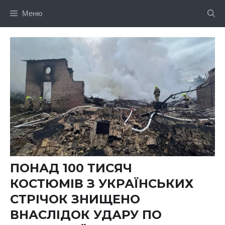
Перейти
Меню
до
вмісту
ПОНАД 100 ТИСЯЧ
КОСТЮМІВ З УКРАЇНСЬКИХ
СТРІЧОК ЗНИЩЕНО
ВНАСЛІДОК УДАРУ ПО