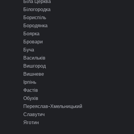
Біла Церква
Білогородка
Бориспіль
Бородянка
Боярка
Бровари
Буча
Васильків
Вишгород
Вишневе
Ірпінь
Фастів
Обухів
Переяслав-Хмельницький
Славутич
Яготин