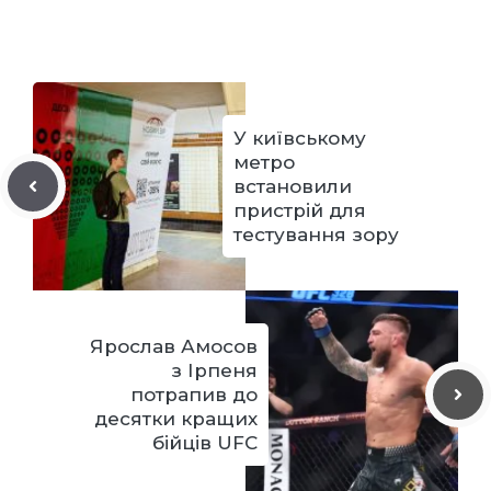
У київському
метро
встановили
пристрій для
тестування зору
Ярослав Амосов
з Ірпеня
потрапив до
десятки кращих
бійців UFC