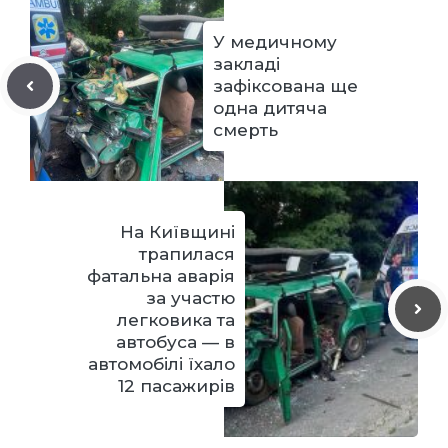
У медичному
закладі
зафіксована ще
одна дитяча
смерть
На Київщині
трапилася
фатальна аварія
за участю
легковика та
автобуса — в
автомобілі їхало
12 пасажирів