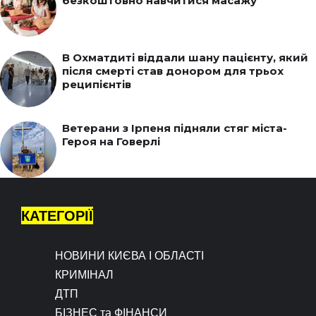
безкоштовно навчитися масажу
В Охматдиті віддали шану пацієнту, який
після смерті став донором для трьох
реципієнтів
Ветерани з Ірпеня підняли стяг міста-
Героя на Говерлі
КАТЕГОРІЇ
НОВИНИ КИЄВА І ОБЛАСТІ
КРИМІНАЛ
ДТП
БІЗНЕС та ФІНАНСИ