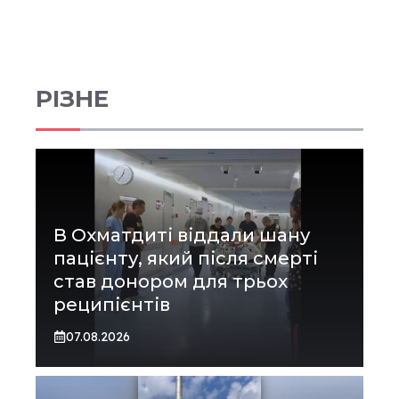
РІЗНЕ
В Охматдиті віддали шану
пацієнту, який після смерті
став донором для трьох
реципієнтів
07.08.2026