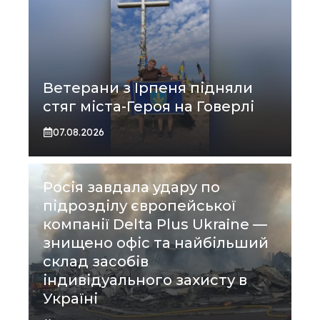
Ветерани з Ірпеня підняли
стяг міста-Героя на Говерлі
07.08.2026
Росія завдала удару по
підрозділу європейської
компанії Delta Plus Ukraine —
знищено офіс та найбільший
склад засобів
індивідуального захисту в
Україні