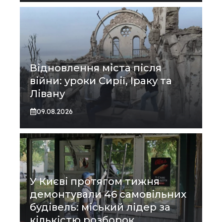
Відновлення міста після
війни: уроки Сирії, Іраку та
Лівану
09.08.2026
У Києві протягом тижня
демонтували 46 самовільних
будівель: міський лідер за
кількістю розборок