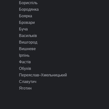
Бориспіль
Бородянка
Боярка
Бровари
Буча
Васильків
Вишгород
Вишневе
Ірпінь
Фастів
Обухів
Переяслав-Хмельницький
Славутич
Яготин