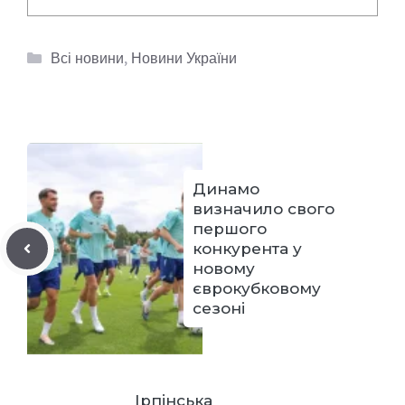
Категорії
Всі новини
,
Новини України
Динамо
визначило свого
першого
конкурента у
новому
єврокубковому
сезоні
Ірпінська