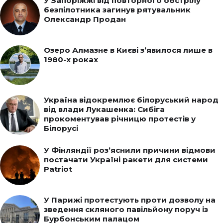
У Запоріжжі від повторного обстрілу
безпілотника загинув рятувальник
Олександр Продан
Озеро Алмазне в Києві з’явилося лише в
1980-х роках
Україна відокремлює білоруський народ
від влади Лукашенка: Сибіга
прокоментував річницю протестів у
Білорусі
У Фінляндії роз’яснили причини відмови
постачати Україні ракети для системи
Patriot
У Парижі протестують проти дозволу на
зведення скляного павільйону поруч із
Бурбонським палацом