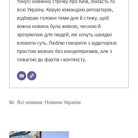
тонусі новинну стрічку про Київ, область та
всю Україну. Керую командою репортерів,
відбираю головні теми дня й стежу, щоб
кожна новина була живою, чесною й
зрозумілою для людей, які хочуть швидко
вловити суть. Люблю говорити з аудиторією
простою мовою: без канцеляризмів, але з
повагою до фактів і контексту.
Категорії
Всі новини
,
Новини України