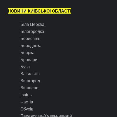
НОВИНИ КИЇВСЬКОЇ ОБЛАСТІ
Біла Церква
Білогородка
Бориспіль
Бородянка
Боярка
Бровари
Буча
Васильків
Вишгород
Вишневе
Ірпінь
Фастів
Обухів
Переяслав-Хмельницький