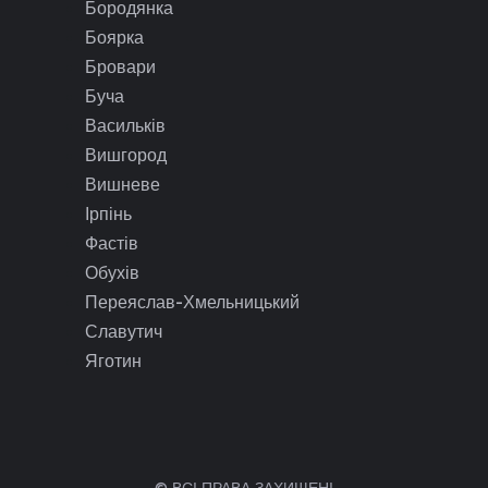
Бородянка
Боярка
Бровари
Буча
Васильків
Вишгород
Вишневе
Ірпінь
Фастів
Обухів
Переяслав-Хмельницький
Славутич
Яготин