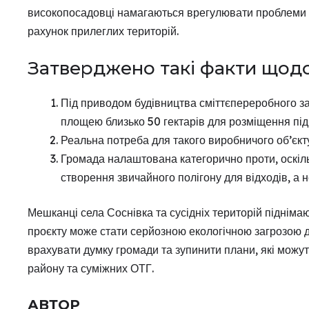
високопосадовці намагаються врегулювати проблеми з 
рахунок прилеглих територій.
Затверджено такі факти щодо 
Під приводом будівництва сміттєпереробного за
площею близько 50 гектарів для розміщення пі
Реальна потреба для такого виробничого об’єкту
Громада налаштована категорично проти, оскіл
створення звичайного полігону для відходів, а 
Мешканці села Соснівка та сусідніх територій підніма
проєкту може стати серйозною екологічною загрозою д
врахувати думку громади та зупинити плани, які можу
району та суміжних ОТГ.
АВТОР