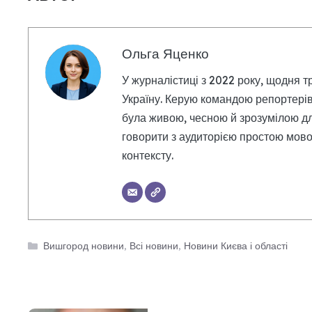
Ольга Яценко
У журналістиці з 2022 року, щодня т
Україну. Керую командою репортерів
була живою, чесною й зрозумілою дл
говорити з аудиторією простою мовою
контексту.
Категорії
Вишгород новини
,
Всі новини
,
Новини Києва і області