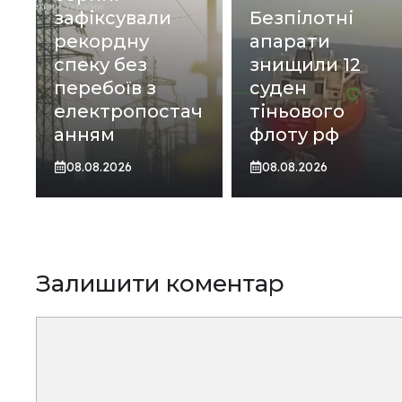
зафіксували
Безпілотні
рекордну
апарати
спеку без
знищили 12
перебоїв з
суден
електропостач
тіньового
анням
флоту рф
08.08.2026
08.08.2026
Залишити коментар
Коментар