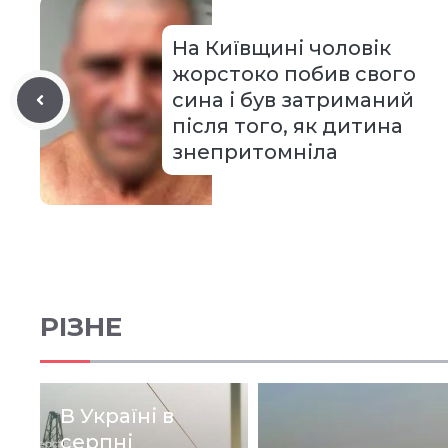
На Київщині чоловік
жорстоко побив свого
сина і був затриманий
після того, як дитина
знепритомніла
РІЗНЕ
В Україні в
серпні