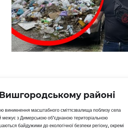
у Вишгородському районі
ою виникнення масштабного сміттєзвалища поблизу села
и й межує з Димерською об’єднаною територіальною
шаються байдужими до екологічної безпеки регіону, окремі