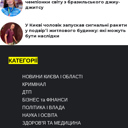
чемпіонки світу з бразильського джиу-
джитсу
У Києві чоловік запускав сигнальні ракети
у подвір’ї житлового будинку: які можуть
бути наслідки
КАТЕГОРІЇ
НОВИНИ КИЄВА І ОБЛАСТІ
КРИМІНАЛ
ДТП
БІЗНЕС та ФІНАНСИ
ПОЛІТИКА І ВЛАДА
НАУКА І ОСВІТА
ЗДОРОВ’Я ТА МЕДИЦИНА