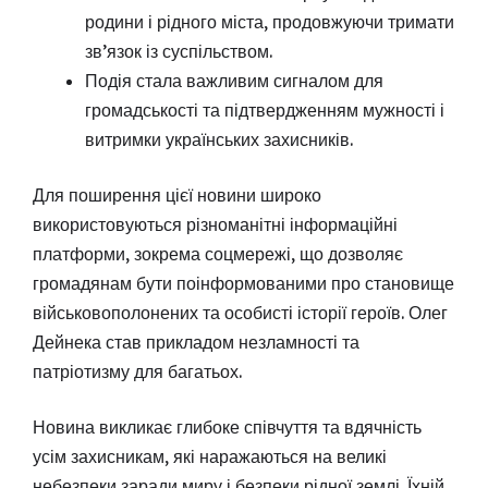
родини і рідного міста, продовжуючи тримати
зв’язок із суспільством.
Подія стала важливим сигналом для
громадськості та підтвердженням мужності і
витримки українських захисників.
Для поширення цієї новини широко
використовуються різноманітні інформаційні
платформи, зокрема соцмережі, що дозволяє
громадянам бути поінформованими про становище
військовополонених та особисті історії героїв. Олег
Дейнека став прикладом незламності та
патріотизму для багатьох.
Новина викликає глибоке співчуття та вдячність
усім захисникам, які наражаються на великі
небезпеки заради миру і безпеки рідної землі. Їхній