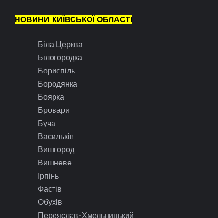
НОВИНИ КИЇВСЬКОЇ ОБЛАСТІ
Біла Церква
Білогородка
Бориспіль
Бородянка
Боярка
Бровари
Буча
Васильків
Вишгород
Вишневе
Ірпінь
Фастів
Обухів
Переяслав-Хмельницький