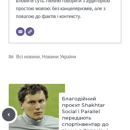
вловити суть. Люблю говорити з аудиторією
простою мовою: без канцеляризмів, але з
повагою до фактів і контексту.
Категорії
Всі новини
,
Новини України
Благодійний
проєкт Shakhtar
Social і Parallel
передають
спортінвентар до