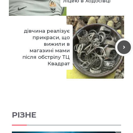
ліцею в Ходосівці
дівчина реалізує
прикраси, що
вижили в
магазині мами
після обстрілу ТЦ
Квадрат
РІЗНЕ