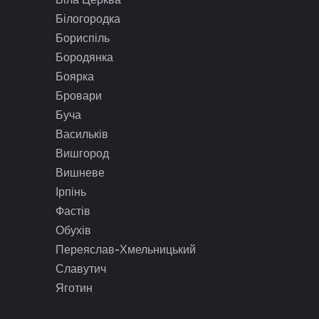
Білогородка
Бориспіль
Бородянка
Боярка
Бровари
Буча
Васильків
Вишгород
Вишневе
Ірпінь
Фастів
Обухів
Переяслав-Хмельницький
Славутич
Яготин