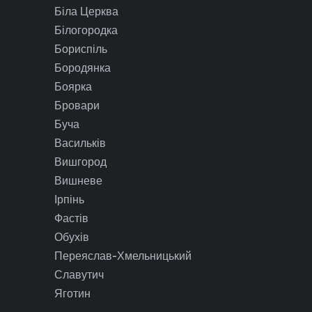
Біла Церква
Білогородка
Бориспіль
Бородянка
Боярка
Бровари
Буча
Васильків
Вишгород
Вишневе
Ірпінь
Фастів
Обухів
Переяслав-Хмельницький
Славутич
Яготин