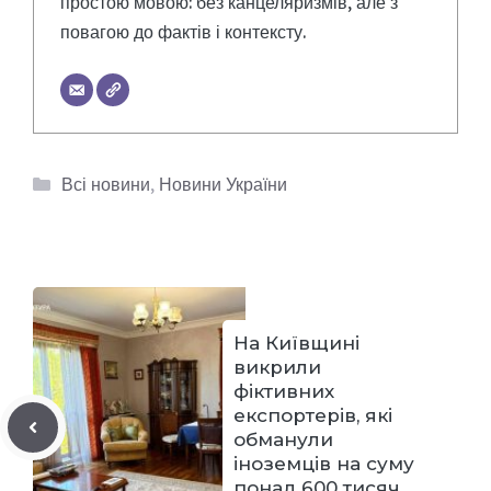
простою мовою: без канцеляризмів, але з
повагою до фактів і контексту.
Категорії
Всі новини
,
Новини України
На Київщині
викрили
фіктивних
експортерів, які
обманули
іноземців на суму
понад 600 тисяч