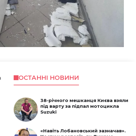
ОСТАННІ НОВИНИ
а
38-річного мешканця Києва взяли
під варту за підпал мотоцикла
Suzuki
«Навіть Лобановський зазначав».