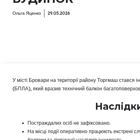
Ольга Яценко
29.05.2026
У місті Бровари на території району Торгмаш стався і
(БПЛА), який вразив технічний балкон багатоповерхово
Наслідк
Постраждалих осіб не зафіксовано.
На місці події оперативно працюють екстрені сл
безпеки та ліквідації наслідків інциденту.