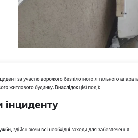
нцидент за участю ворожого безпілотного літального апарат
го житлового будинку. Внаслідок цієї події:
и інциденту
ужби, здійснюючи всі необхідні заходи для забезпечення