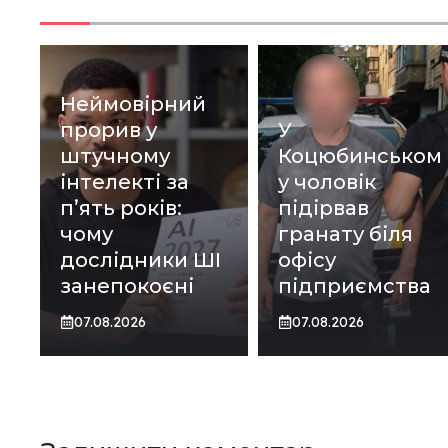
Неймовірний
прорив у
У
штучному
Коцюбинськом
інтелекті за
у чоловік
пʼять років:
підірвав
чому
гранату біля
дослідники ШІ
офісу
занепокоєні
підприємства
07.08.2026
07.08.2026