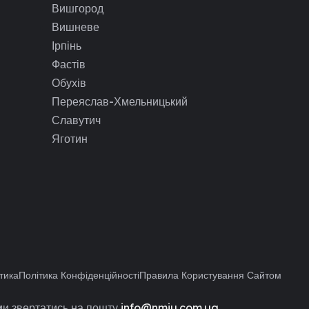
Вишгород
Вишневе
Ірпінь
Фастів
Обухів
Переяслав-Хмельницький
Славутич
Яготин
тика
Політика Конфіденційності
Правила Користування Сайтом
и звертатись на пошту
info@nmiu.com.ua