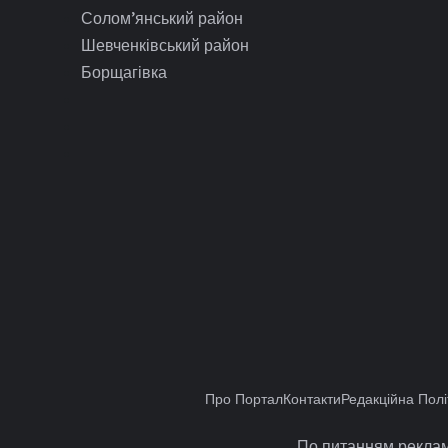
Солом’янський район
Шевченківський район
Борщагівка
Про Портал
Контакти
Редакційна Полі
По питанням реклам