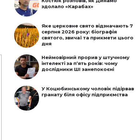
Костюк розповів, як Динамо
здолало «Карабах»
Яке церковне свято відзначають 7
серпня 2026 року: біографія
святого, звичаї та прикмети цього
дня
Неймовірний прорив у штучному
інтелекті за пʼять років: чому
дослідники ШІ занепокоєні
У Коцюбинському чоловік підірвав
гранату біля офісу підприємства