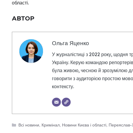
області.
АВТОР
Ольга Яценко
У журналістиці з 2022 року, щодня т
Україну. Керую командою репортерів
була живою, чесною й зрозумілою дл
говорити з аудиторією простою мовою
контексту.
Категорії
Всі новини
,
Кримінал
,
Новини Києва і області
,
Переяслав-