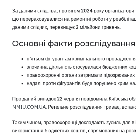
За даними слідства, протягом 2024 року організатори
що перераховувалися на ремонтні роботи у реабілітац
даними слідчих, перевищує 2 мільйони гривень.
Основні факти розслідування
п’ятьом фігурантам кримінального провадження
злочинна діяльність стосувалася бюджетних кош
правоохоронні органи затримали підозрюваних у
надалі проти фігурантів буде порушено кримінал
Про даний випадок 22 червня повідомила Київська об
NMIU.COM.UA
. Ретельне розслідування триває, вста
Таким чином, правоохоронці докладають зусиль для в
використання бюджетних коштів, спрямованих на розвит