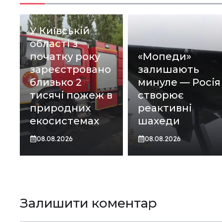
У Київській
області з
початку року
«Мопеди»
зареєстровано
залишають
близько 2
минуле — Росія
тисячі пожеж в
створює
природних
реактивні
екосистемах
шахеди
08.08.2026
08.08.2026
Залишити коментар