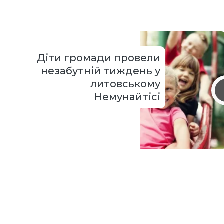
Діти громади провели
незабутній тиждень у
литовському
Немунайтісі