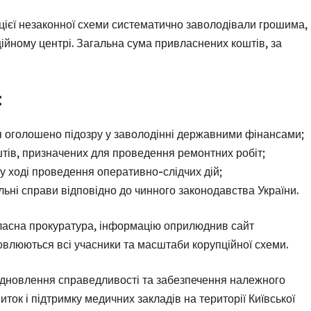
 цієї незаконної схеми систематично заволодівали грошима,
ійному центрі. Загальна сума привласнених коштів, за
:
 оголошено підозру у заволодінні державними фінансами;
тів, призначених для проведення ремонтних робіт;
 ході проведення оперативно-слідчих дій;
ьні справи відповідно до чинного законодавства України.
ласна прокуратура, інформацію оприлюднив сайт
новлюються всі учасники та масштаби корупційної схеми.
ідновлення справедливості та забезпечення належного
ок і підтримку медичних закладів на території Київської