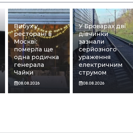
Вибух у
У Броварах дві
ресторані в
дівчинки
Москві:
зазнали
померла ще
серйозного
одна родичка
ураження
генерала
електричним
Чайки
струмом
08.08.2026
08.08.2026