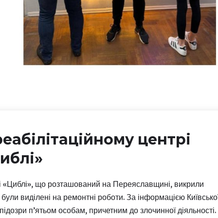
реабілітаційному центрі
иблі»
рі «Циблі», що розташований на Переяславщині, викрили
були виділені на ремонтні роботи. За інформацією Київсько
ідозри п’ятьом особам, причетним до злочинної діяльності.