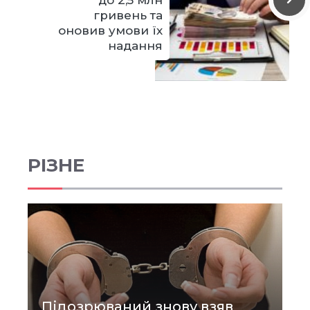
гривень та
оновив умови їх
надання
РІЗНЕ
Підозрюваний знову взяв