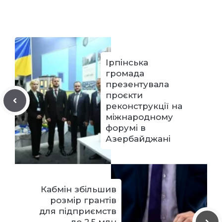
Ірпінська
громада
презентувала
проєкти
реконструкції на
міжнародному
форумі в
Азербайджані
Кабмін збільшив
розмір грантів
для підприємств
до 2,5 млн