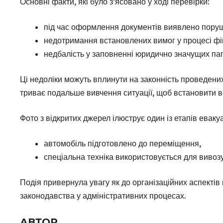
Основні факти, які було з’ясовано у ході перевірки:
під час оформлення документів виявлено поруш
недотримання встановлених вимог у процесі фік
недбалість у заповненні юридично значущих пап
Ці недоліки можуть вплинути на законність проведени
триває подальше вивчення ситуації, щоб встановити в
Фото з відкритих джерел ілюструє один із етапів евакуац
автомобіль підготовлено до переміщення,
спеціальна техніка використовується для вивозу
Подія привернула увагу як до організаційних аспектів
законодавства у адміністративних процесах.
АВТОР