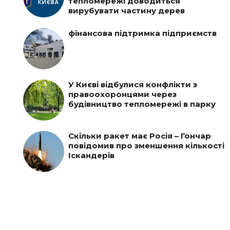
тепломережі доводиться
вирубувати частину дерев
фінансова підтримка підприємств
У Києві відбулися конфлікти з
правоохоронцями через
будівництво тепломережі в парку
Скільки ракет має Росія – Гончар
повідомив про зменшення кількості
Іскандерів