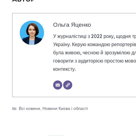
Ольга Яценко
У журналістиці з 2022 року, щодня т
Україну. Керую командою репортерів
була живою, чесною й зрозумілою дл
говорити з аудиторією простою мовою
контексту.
Категорії
Всі новини
,
Новини Києва і області