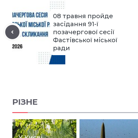
08 травня пройде
засідання 91-ї
позачергової сесії
Фастівської міської
ради
РІЗНЕ
У Києві