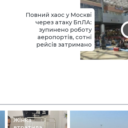
Повний хаос у Москві
через атаку БпЛА:
зупинено роботу
аеропортів, сотні
рейсів затримано
Жінка
втратила