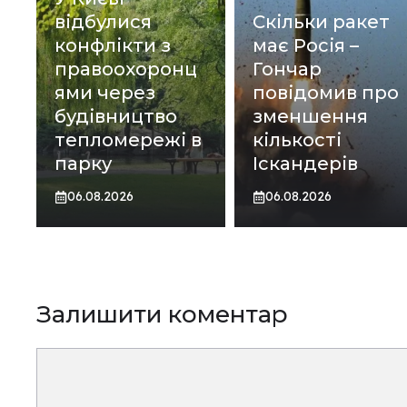
відбулися
Скільки ракет
конфлікти з
має Росія –
правоохоронц
Гончар
ями через
повідомив про
будівництво
зменшення
тепломережі в
кількості
парку
Іскандерів
06.08.2026
06.08.2026
Залишити коментар
Коментар