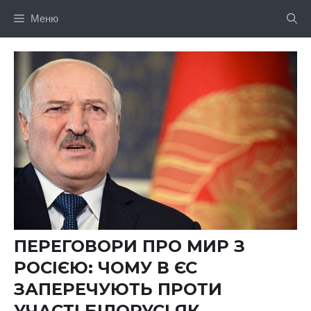
Перейти
Меню
до
вмісту
ПЕРЕГОВОРИ ПРО МИР З
РОСІЄЮ: ЧОМУ В ЄС
ЗАПЕРЕЧУЮТЬ ПРОТИ
УЧАСТІ БІЛОРУСІ ЯК