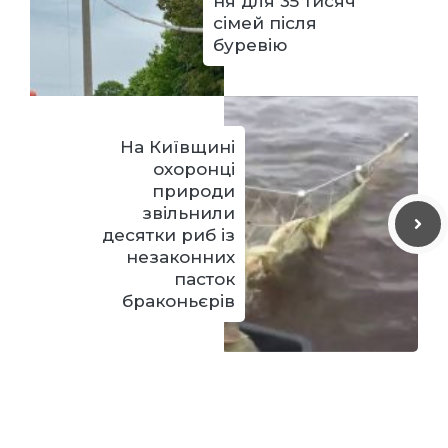
ня для 35 тисяч
сімей після
буревію
На Київщині
охоронці
природи
звільнили
десятки риб із
незаконних
пасток
браконьєрів