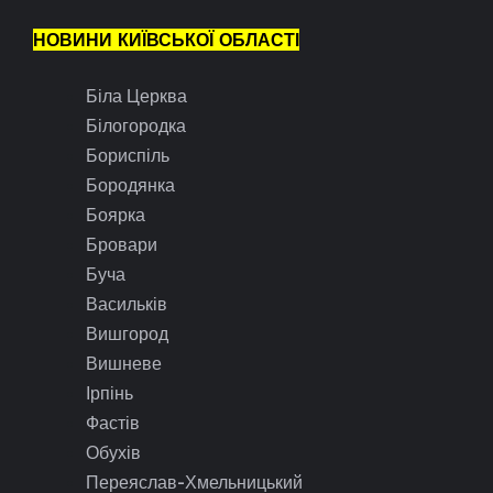
НОВИНИ КИЇВСЬКОЇ ОБЛАСТІ
Біла Церква
Білогородка
Бориспіль
Бородянка
Боярка
Бровари
Буча
Васильків
Вишгород
Вишневе
Ірпінь
Фастів
Обухів
Переяслав-Хмельницький