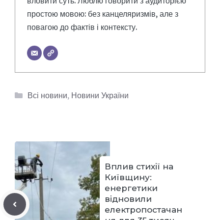
вловити суть. Люблю говорити з аудиторією
простою мовою: без канцеляризмів, але з
повагою до фактів і контексту.
Категорії
Всі новини
,
Новини України
Вплив стихії на
Київщину:
енергетики
відновили
електропостачан