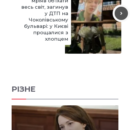
мріяв об’їхати
весь світ, загинув
у ДТП на
Чоколівському
бульварі: у Києві
прощалися з
хлопцем
РІЗНЕ