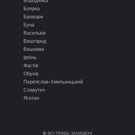
Бородянка
Боярка
Бровари
Буча
Васильків
Вишгород
Вишневе
Ірпінь
Фастів
Обухів
Переяслав-Хмельницький
Славутич
Яготин
© ВСІ ПРАВА ЗАХИЩЕНІ