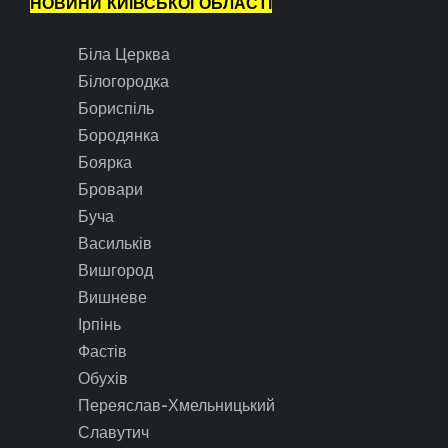
НОВИНИ КИЇВСЬКОЇ ОБЛАСТІ
Біла Церква
Білогородка
Бориспіль
Бородянка
Боярка
Бровари
Буча
Васильків
Вишгород
Вишневе
Ірпінь
Фастів
Обухів
Переяслав-Хмельницький
Славутич