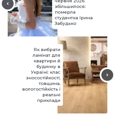
червня 2026
збільшилося:
померла
студентка Ірина
Забудько
Як вибрати
ламінат для
квартири й
будинку в
Україні: клас
зносостійкості,
товщина,
вологостійкість і
реальні
приклади