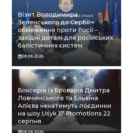
Візит Володимира
Зеленського до Сербії –
обмеження проти Росії –
західні деталі для російських
балістичних систем
08.08.2026
Боксерів із Броварів Дмитра
Ловчинського та Ельвіна
Алієва чекатимуть поєдинки
на шоу Usyk 17 Promotions 22
серпня
08.08.2026