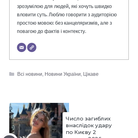
зрозумілою для людей, які хочуть швидко
вловити суть. Люблю говорити з аудиторією
простою мовою: без канцеляризмів, але з
повагою до фактів і контексту.
Категорії
Всі новини
,
Новини України
,
Цікаве
Число загиблих
внаслідок удару
по Києву 2