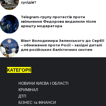
сусідів?
Telegram-групу протестів проти
звільнення Федорова видалили після
арешту модератора
Візит Володимира Зеленського до Сербії
– обмеження проти Росії – західні деталі
для російських балістичних систем
КАТЕГОРІЇ
НОВИНИ КИЄВА І ОБЛАСТІ
КРИМІНАЛ
ДТП
БІЗНЕС та ФІНАНСИ