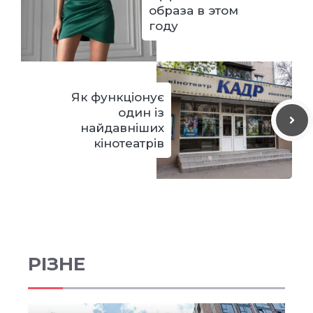
образа в этом
году
Як функціонує
один із
найдавніших
кінотеатрів
РІЗНЕ