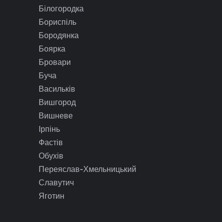
Білогородка
Бориспіль
Бородянка
Боярка
Бровари
Буча
Васильків
Вишгород
Вишневе
Ірпінь
Фастів
Обухів
Переяслав-Хмельницький
Славутич
Яготин