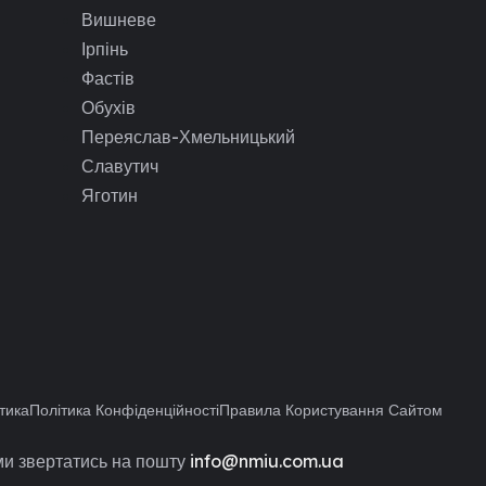
Вишневе
Ірпінь
Фастів
Обухів
Переяслав-Хмельницький
Славутич
Яготин
тика
Політика Конфіденційності
Правила Користування Сайтом
и звертатись на пошту
info@nmiu.com.ua