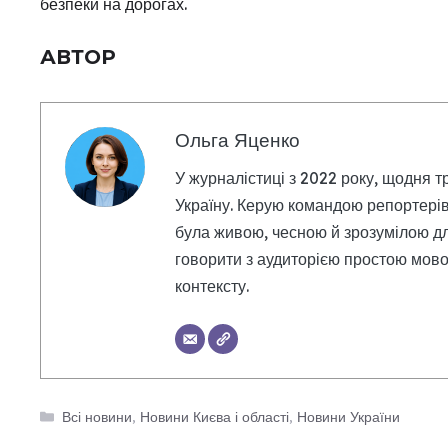
безпеки на дорогах.
АВТОР
Ольга Яценко
У журналістиці з 2022 року, щодня т
Україну. Керую командою репортерів
була живою, чесною й зрозумілою дл
говорити з аудиторією простою мовою
контексту.
Категорії
Всі новини
,
Новини Києва і області
,
Новини України