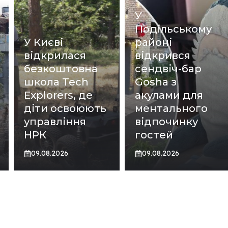
У
Подільському
У Києві
районі
відкрилася
відкрився
безкоштовна
сендвіч-бар
школа Tech
Gosha з
Explorers, де
акулами для
діти освоюють
ментального
управління
відпочинку
НРК
гостей
09.08.2026
09.08.2026