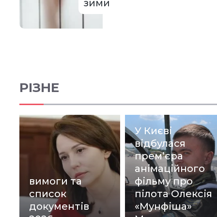
зими
РІЗНЕ
У Києві
відбулася
прем’єра
анімаційного
вимоги та
фільму про
список
пілота Олексія
документів
«Мунфіша»