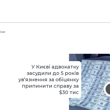
їни
У Києві адвокатку
засудили до 5 років
ув’язнення за обіцянку
припинити справу за
$30 тис