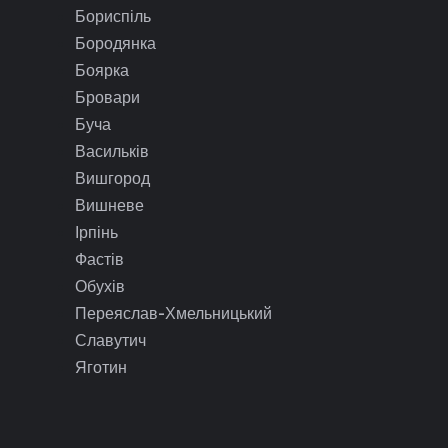
Бориспіль
Бородянка
Боярка
Бровари
Буча
Васильків
Вишгород
Вишневе
Ірпінь
Фастів
Обухів
Переяслав-Хмельницький
Славутич
Яготин