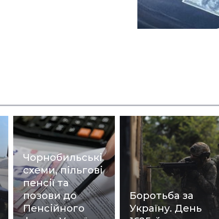
Чорнобильські
схеми, пільгові
пенсії та
позови до
Боротьба за
Пенсійного
Україну. День