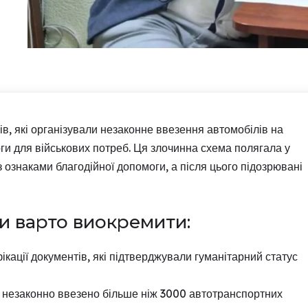
ів, які організували незаконне ввезення автомобілів на
ги для військових потреб. Ця злочинна схема полягала у
з ознаками благодійної допомоги, а після цього підозрювані
и варто виокремити:
кації документів, які підтверджували гуманітарний статус
ло незаконно ввезено більше ніж 3000 автотранспортних