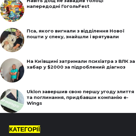
Навіть дощ не завадив толоці
напередодні ГогольFest
Пса, якого вигнали з відділення Нової
пошти у спеку, знайшли і врятували
На Київщині затримали психіатра з ВЛК за
хабар у $2000 за підроблений діагноз
Uklon завершив свою першу угоду злиття
та поглинання, придбавши компанію e-
Wings
КАТЕГОРІЇ