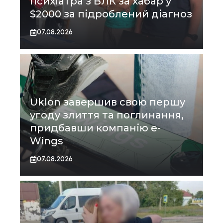
психіатра з ВЛК за хабар у
$2000 за підроблений діагноз
07.08.2026
Uklon завершив свою першу
угоду злиття та поглинання,
придбавши компанію e-
Wings
07.08.2026