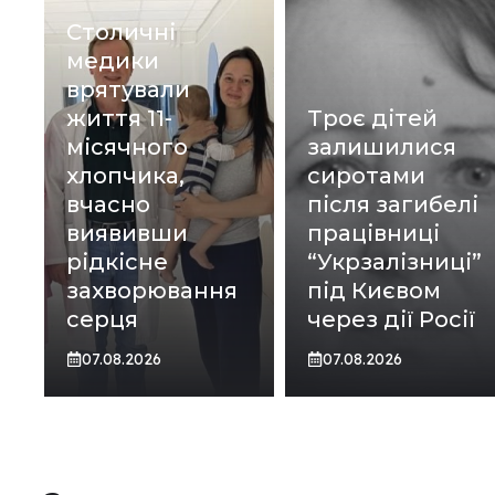
Столичні
медики
врятували
життя 11-
Троє дітей
місячного
залишилися
хлопчика,
сиротами
вчасно
після загибелі
виявивши
працівниці
рідкісне
“Укрзалізниці”
захворювання
під Києвом
серця
через дії Росії
07.08.2026
07.08.2026