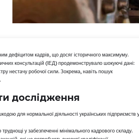
ним дефіцитом кадрів, що досяг історичного максимуму.
тичних консультацій (ІЕД) продемонструвало шокуючі дані:
тру нестачу робочої сили. Зокрема, навіть пошук
.
ти дослідження
кодою для нормальної діяльності українських підприємств 
 труднощі у забезпеченні мінімального кадрового складу.
акансій, які не потребують високої кваліфікації.