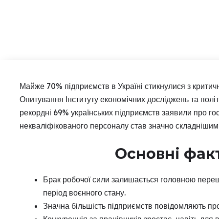
Майже 70% підприємств в Україні стикнулися з критич
Опитування Інституту економічних досліджень та полі
рекордні 69% українських підприємств заявили про гос
некваліфікованого персоналу став значно складнішим
Основні фак
Брак робочої сили залишається головною переш
період воєнного стану.
Значна більшість підприємств повідомляють про
Конкуренція за працівників зростає, навіть для в