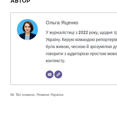
АВТОР
Ольга Яценко
У журналістиці з 2022 року, щодня т
Україну. Керую командою репортерів
була живою, чесною й зрозумілою дл
говорити з аудиторією простою мовою
контексту.
Категорії
Всі новини
,
Новини України