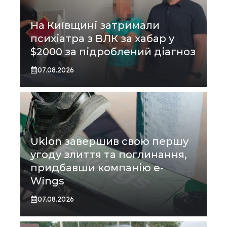
На Київщині затримали
психіатра з ВЛК за хабар у
$2000 за підроблений діагноз
07.08.2026
Uklon завершив свою першу
угоду злиття та поглинання,
придбавши компанію e-
Wings
07.08.2026