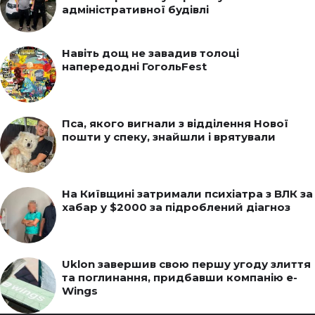
адміністративної будівлі
Навіть дощ не завадив толоці
напередодні ГогольFest
Пса, якого вигнали з відділення Нової
пошти у спеку, знайшли і врятували
На Київщині затримали психіатра з ВЛК за
хабар у $2000 за підроблений діагноз
Uklon завершив свою першу угоду злиття
та поглинання, придбавши компанію e-
Wings