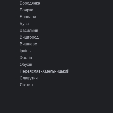
Бородянка
Боярка
Бровари
Буча
Васильків
Вишгород
Вишневе
Ірпінь
Фастів
Обухів
Переяслав-Хмельницький
Славутич
Яготин