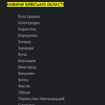
НОВИНИ КИЇВСЬКОЇ ОБЛАСТІ
Біла Церква
Білогородка
Бориспіль
Бородянка
Боярка
Бровари
Буча
Васильків
Вишгород
Вишневе
Ірпінь
Фастів
Обухів
Переяслав-Хмельницький
Славутич