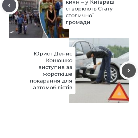
киян – у Київраді
створюють Статут
столичної
громади
Юрист Денис
Конюшко
виступив за
жорсткіше
покарання для
автомобілістів