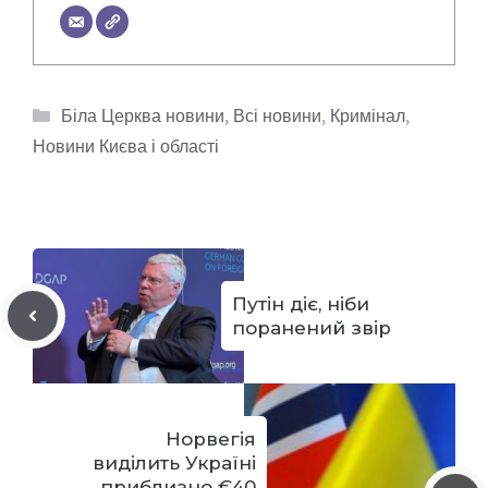
Категорії
Біла Церква новини
,
Всі новини
,
Кримінал
,
Новини Києва і області
Путін діє, ніби
поранений звір
Норвегія
виділить Україні
приблизно €40