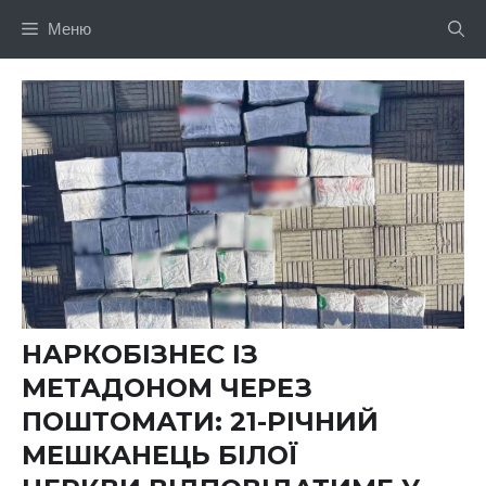
Перейти
Меню
до
вмісту
НАРКОБІЗНЕС ІЗ
МЕТАДОНОМ ЧЕРЕЗ
ПОШТОМАТИ: 21-РІЧНИЙ
МЕШКАНЕЦЬ БІЛОЇ