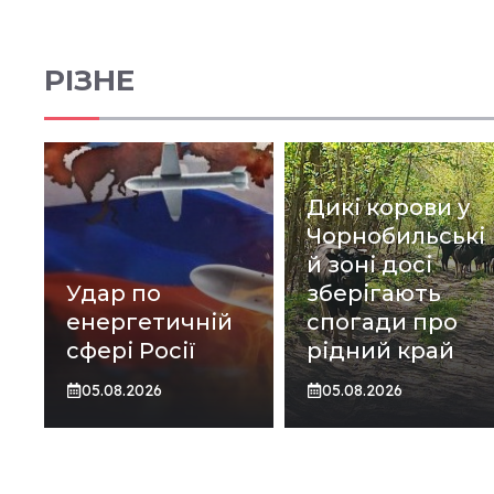
РІЗНЕ
Дикі корови у
Чорнобильські
й зоні досі
Удар по
зберігають
енергетичній
спогади про
сфері Росії
рідний край
05.08.2026
05.08.2026