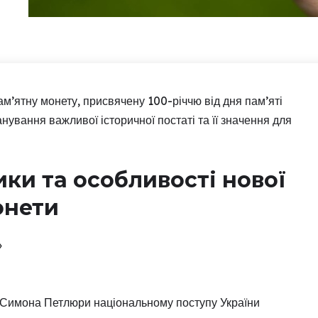
ам’ятну монету, присвячену 100-річчю від дня пам’яті
ування важливої історичної постаті та її значення для
ки та особливості нової
онети
»
и
 Симона Петлюри національному поступу України