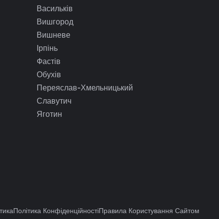
Васильків
Вишгород
Вишневе
Ірпінь
Фастів
Обухів
Переяслав-Хмельницький
Славутич
Яготин
тика
Політика Конфіденційності
Правила Користування Сайтом