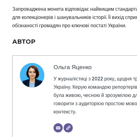
Запроваджена монета відповідає найвищим стандартам
для колекціонерів і шанувальників історії. Її вихід с
обізнаності громадян про ключові постаті України.
АВТОР
Ольга Яценко
У журналістиці з 2022 року, щодня т
Україну. Керую командою репортерів
була живою, чесною й зрозумілою дл
говорити з аудиторією простою мовою
контексту.