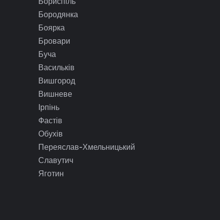
Бориспіль
Бородянка
Боярка
Бровари
Буча
Васильків
Вишгород
Вишневе
Ірпінь
Фастів
Обухів
Переяслав-Хмельницький
Славутич
Яготин