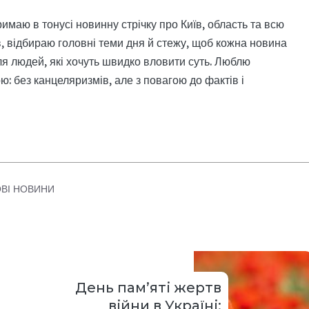
римаю в тонусі новинну стрічку про Київ, область та всю
, відбираю головні теми дня й стежу, щоб кожна новина
я людей, які хочуть швидко вловити суть. Люблю
: без канцеляризмів, але з повагою до фактів і
ОВІ НОВИНИ
День пам’яті жертв
війни в Україні: