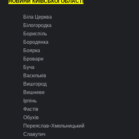
НОВИНИ КИЇВСЬКОЇ ОБЛАСТІ
Біла Церква
Білогородка
Бориспіль
Бородянка
Боярка
Бровари
Буча
Васильків
Вишгород
Вишневе
Ірпінь
Фастів
Обухів
Переяслав-Хмельницький
Славутич