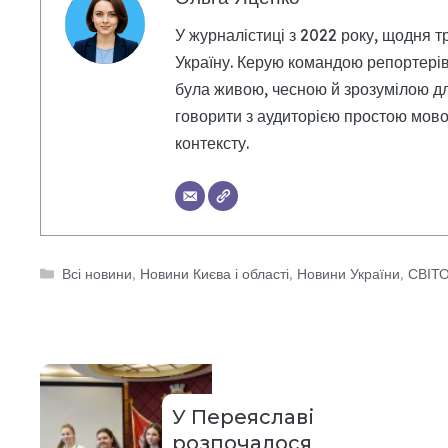
У журналістиці з 2022 року, щодня т
Україну. Керую командою репортерів
була живою, чесною й зрозумілою дл
говорити з аудиторією простою мовою
контексту.
Категорії
Всі новини
,
Новини Києва і області
,
Новини України
,
СВІТ
У Переяславі
розпочалося