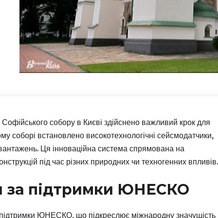
 Софійського собору в Києві здійснено важливий крок для
мому соборі встановлено високотехнологічні сейсмодатчики,
авантажень. Ця інноваційна система спрямована на
струкцій під час різних природних чи техногенних впливів.
и за підтримки ЮНЕСКО
 підтримки ЮНЕСКО, що підкреслює міжнародну значущість