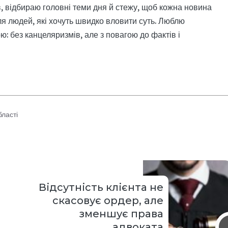
, відбираю головні теми дня й стежу, щоб кожна новина
я людей, які хочуть швидко вловити суть. Люблю
: без канцеляризмів, але з повагою до фактів і
бласті
Відсутність клієнта не
скасовує ордер, але
зменшує права
адвоката