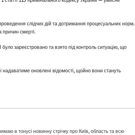
1 статті 115 Кримінального кодексу України — умисне
 проведення слідчих дій та дотримання процесуальних норм.
 причин смерті.
П було зареєстровано та взято під контроль ситуацію, що
і надаватиме оновлені відомості, щойно вони стануть
римаю в тонусі новинну стрічку про Київ, область та всю