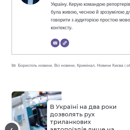
Україну. Керую командою репортерів
була живою, чесною й зрозумілою дл
говорити з аудиторією простою мовою
контексту.
Категорії
Бориспіль новини
,
Всі новини
,
Кримінал
,
Новини Києва і о
В Україні на два роки
дозволять рух
триланкових
автопоїздів лише на