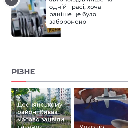
одній трасі, хоча
раніше це було
заборонено
РІЗНЕ
У
Деснянському
районі Києва
масово зацвіли
лаванда,
Удар по