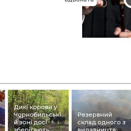
Дикі корови у
Чорнобильські
Резервний
й зоні досі
склад одного з
зберігають
видавництв