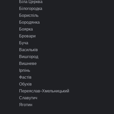
Біла Церква
Білогородка
Бориспіль
Бородянка
Боярка
Бровари
Буча
Васильків
Вишгород
Вишневе
Ірпінь
Фастів
Обухів
Переяслав-Хмельницький
Славутич
Яготин