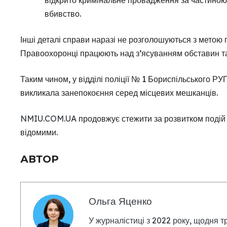
відкрито кримінальне провадження за частиною 
вбивство.
Інші деталі справи наразі не розголошуються з метою
Правоохоронці працюють над з’ясуванням обставин та
Таким чином, у відділі поліції № 1 Бориспільського РУ
викликала занепокоєння серед місцевих мешканців.
NMIU.COM.UA
продовжує стежити за розвитком подій 
відомими.
АВТОР
Ольга Яценко
У журналістиці з 2022 року, щодня т