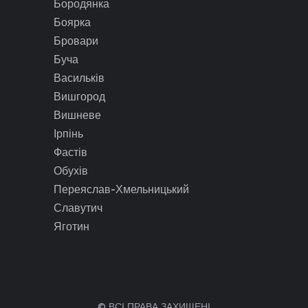
Бородянка
Боярка
Бровари
Буча
Васильків
Вишгород
Вишневе
Ірпінь
Фастів
Обухів
Переяслав-Хмельницький
Славутич
Яготин
© ВСІ ПРАВА ЗАХИЩЕНІ