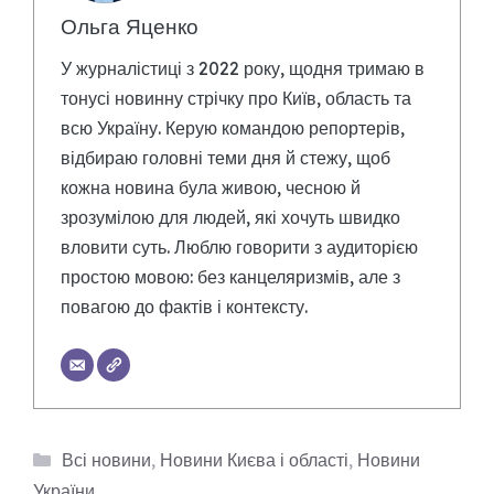
Ольга Яценко
У журналістиці з 2022 року, щодня тримаю в
тонусі новинну стрічку про Київ, область та
всю Україну. Керую командою репортерів,
відбираю головні теми дня й стежу, щоб
кожна новина була живою, чесною й
зрозумілою для людей, які хочуть швидко
вловити суть. Люблю говорити з аудиторією
простою мовою: без канцеляризмів, але з
повагою до фактів і контексту.
Категорії
Всі новини
,
Новини Києва і області
,
Новини
України