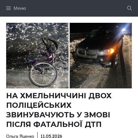
Перейти
Меню
до
вмісту
НА ХМЕЛЬНИЧЧИНІ ДВОХ
ПОЛІЦЕЙСЬКИХ
ЗВИНУВАЧУЮТЬ У ЗМОВІ
ПІСЛЯ ФАТАЛЬНОЇ ДТП
Ольга Яценко
11.05.2026