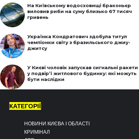
На Київському водосховищі браконьєр
виловив риби на суму близько 67 тисяч
гривень
Українка Кондратович здобула титул
чемпіонки світу з бразильського джиу-
джитсу
У Києві чоловік запускав сигнальні ракети
у подвір’ї житлового будинку: які можуть
бути наслідки
КАТЕГОРІЇ
НОВИНИ КИЄВА І ОБЛАСТІ
КРИМІНАЛ