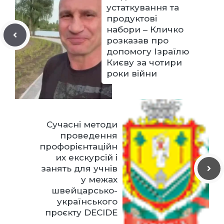
устаткування та
продуктові
набори – Кличко
розказав про
допомогу Ізраїлю
Києву за чотири
роки війни
Сучасні методи
проведення
профорієнтаційн
их екскурсій і
занять для учнів
у межах
швейцарсько-
українського
проєкту DECIDE