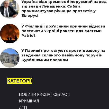
Україна відокремлює білоруський народ
від влади Лукашенка: Сибіга
прокоментував річницю протестів у
Білорусі
У Фінляндії роз’яснили причини відмови
постачати Україні ракети для системи
Patriot
У Парижі протестують проти дозволу на
зведення скляного павільйону поруч із
Бурбонським палацом
КАТЕГОРІЇ
НОВИНИ КИЄВА І ОБЛАСТІ
КРИМІНАЛ
ДТП