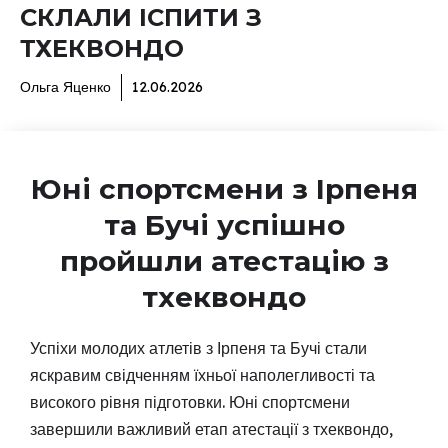
СКЛАЛИ ІСПИТИ З
ТХЕКВОНДО
Ольга Яценко
12.06.2026
Юні спортсмени з Ірпеня
та Бучі успішно
пройшли атестацію з
тхеквондо
Успіхи молодих атлетів з Ірпеня та Бучі стали
яскравим свідченням їхньої наполегливості та
високого рівня підготовки. Юні спортсмени
завершили важливий етап атестації з тхеквондо,