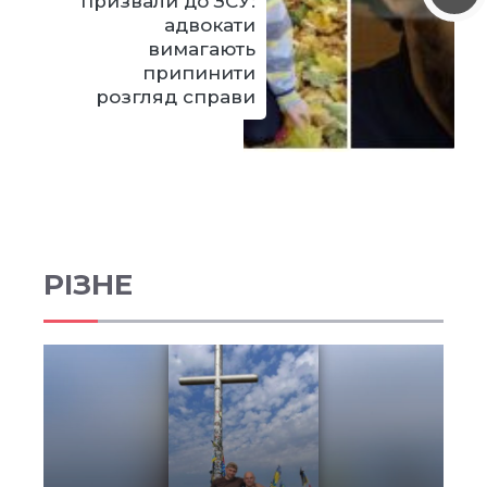
призвали до ЗСУ:
адвокати
вимагають
припинити
розгляд справи
РІЗНЕ