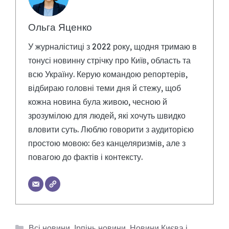
Ольга Яценко
У журналістиці з 2022 року, щодня тримаю в
тонусі новинну стрічку про Київ, область та
всю Україну. Керую командою репортерів,
відбираю головні теми дня й стежу, щоб
кожна новина була живою, чесною й
зрозумілою для людей, які хочуть швидко
вловити суть. Люблю говорити з аудиторією
простою мовою: без канцеляризмів, але з
повагою до фактів і контексту.
Категорії
Всі новини
,
Ірпінь новини
,
Новини Києва і