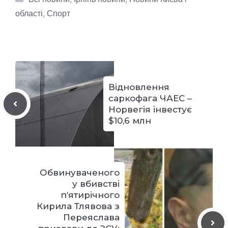
області
,
Спорт
Відновлення
саркофага ЧАЕС –
Норвегія інвестує
$10,6 млн
Обвинуваченого
у вбивстві
п’ятирічного
Кирила Тлявова з
Переяслава