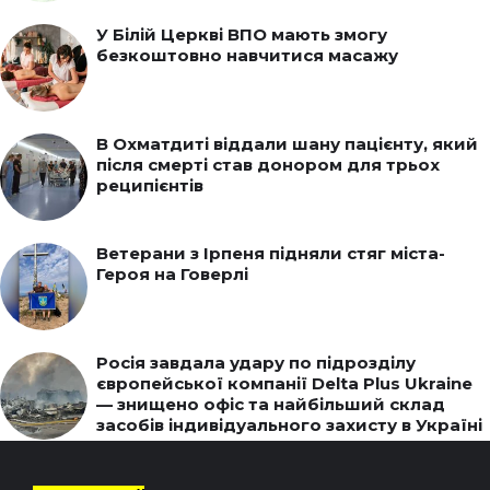
У Білій Церкві ВПО мають змогу
безкоштовно навчитися масажу
В Охматдиті віддали шану пацієнту, який
після смерті став донором для трьох
реципієнтів
Ветерани з Ірпеня підняли стяг міста-
Героя на Говерлі
Росія завдала удару по підрозділу
європейської компанії Delta Plus Ukraine
— знищено офіс та найбільший склад
засобів індивідуального захисту в Україні