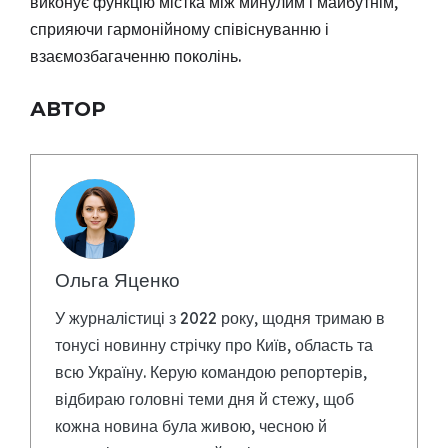
виконує функцію містка між минулим і майбутнім,
сприяючи гармонійному співіснуванню і
взаємозбагаченню поколінь.
АВТОР
Ольга Яценко
У журналістиці з 2022 року, щодня тримаю в
тонусі новинну стрічку про Київ, область та
всю Україну. Керую командою репортерів,
відбираю головні теми дня й стежу, щоб
кожна новина була живою, чесною й