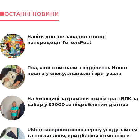
ОСТАННІ НОВИНИ
Навіть дощ не завадив толоці
напередодні ГогольFest
Пса, якого вигнали з відділення Нової
пошти у спеку, знайшли і врятували
На Київщині затримали психіатра з ВЛК за
хабар у $2000 за підроблений діагноз
Uklon завершив свою першу угоду злиття
та поглинання, придбавши компанію e-