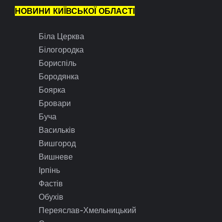
НОВИНИ КИЇВСЬКОЇ ОБЛАСТІ
Біла Церква
Білогородка
Бориспіль
Бородянка
Боярка
Бровари
Буча
Васильків
Вишгород
Вишневе
Ірпінь
Фастів
Обухів
Переяслав-Хмельницький