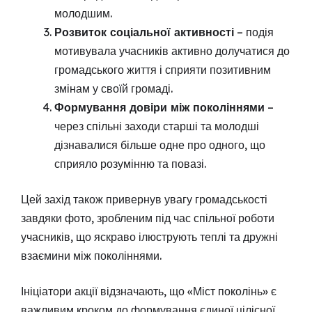
молодшим.
Розвиток соціальної активності
– подія
мотивувала учасників активно долучатися до
громадського життя і сприяти позитивним
змінам у своїй громаді.
Формування довіри між поколіннями
–
через спільні заходи старші та молодші
дізнавалися більше одне про одного, що
сприяло розумінню та повазі.
Цей захід також привернув увагу громадськості
завдяки фото, зробленим під час спільної роботи
учасників, що яскраво ілюструють теплі та дружні
взаємини між поколіннями.
Ініціатори акції відзначають, що «Міст поколінь» є
важливим кроком до формування єдиної цілісної