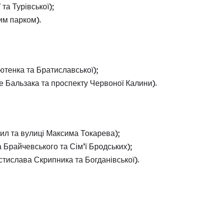
та Турівської);
им парком).
тенка та Братиславської);
 Бальзака та проспекту Червоної Калини).
ил та вулиці Максима Токарева);
Брайчевського та Сім’ї Бродських);
тислава Скрипника та Богданівської).