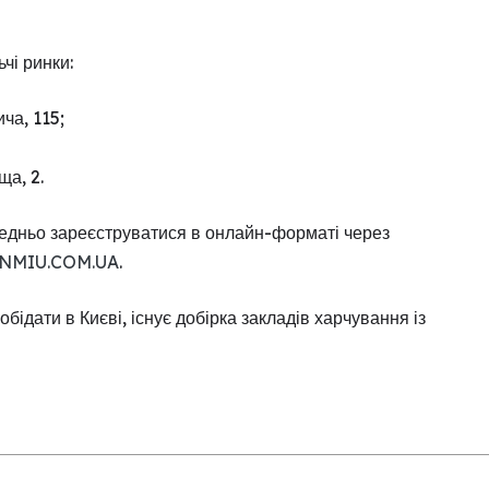
чі ринки:
ча, 115;
а, 2.
редньо зареєструватися в онлайн-форматі через
NMIU.COM.UA
.
бідати в Києві, існує добірка закладів харчування із