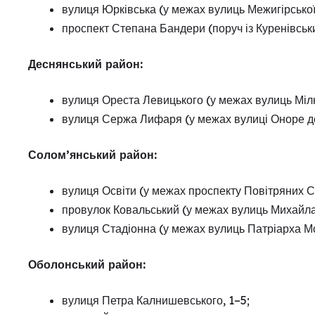
вулиця Юрківська (у межах вулиць Межигірської 
проспект Степана Бандери (поруч із Куренівськ
Деснянський район:
вулиця Ореста Левицького (у межах вулиць Мілю
вулиця Сержа Лифаря (у межах вулиці Оноре де
Солом’янський район:
вулиця Освіти (у межах проспекту Повітряних С
провулок Ковальський (у межах вулиць Михайла 
вулиця Стадіонна (у межах вулиць Патріарха Мс
Оболонський район:
вулиця Петра Калнишевського, 1–5;