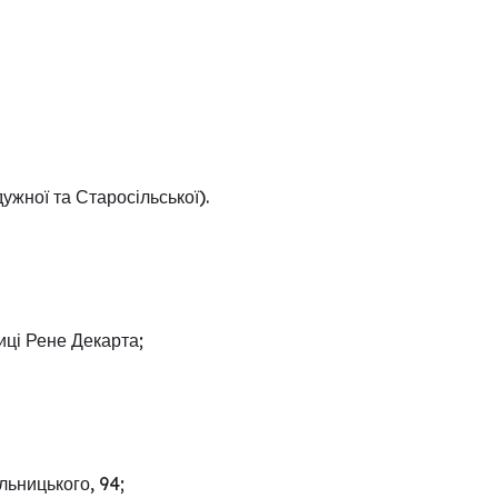
ужної та Старосільської).
иці Рене Декарта;
льницького, 94;