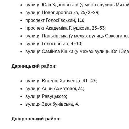
вулиця Юлії Здановської (у межах вулиць Миха
вулиця Новопирогівська, 25/2–29;
проспект Голосіївський, 116;
проспект Академіка Глушкова, 25–53;
вулиця Паньківська (у межах вулиць Саксагансь
вулиця Голосіївська, 4–10;
вулиця Самійла Кішки (у межах вулиць Юлії Зда
Дарницький район:
вулиця Євгенія Харченка, 41–47;
вулиця Анни Ахматової, 31;
вулиця Ревуцького;
вулиця Здолбунівська, 4.
Дніпровський район: