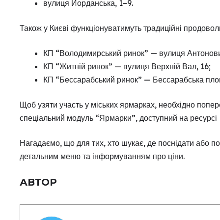
вулиця Йорданська, 1–9.
Також у Києві функціонуватимуть традиційні продоволь
КП “Володимирський ринок” — вулиця Антонови
КП “Житній ринок” — вулиця Верхній Вал, 16;
КП “Бессарабський ринок” — Бессарабська площ
Щоб узяти участь у міських ярмарках, необхідно попе
спеціальний модуль “Ярмарки”, доступний на ресурсі
Нагадаємо, що для тих, хто шукає, де поснідати або поо
детальним меню та інформуванням про ціни.
АВТОР