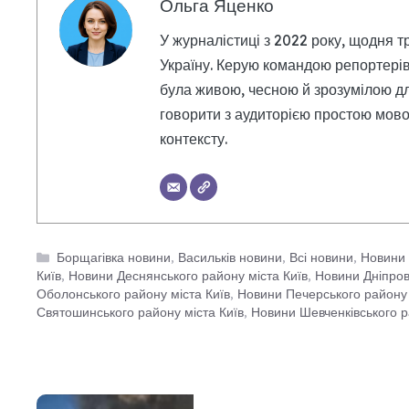
Ольга Яценко
У журналістиці з 2022 року, щодня т
Україну. Керую командою репортерів
була живою, чесною й зрозумілою дл
говорити з аудиторією простою мовою
контексту.
Категорії
Борщагівка новини
,
Васильків новини
,
Всі новини
,
Новини 
Київ
,
Новини Деснянського району міста Київ
,
Новини Дніпров
Оболонського району міста Київ
,
Новини Печерського району 
Святошинського району міста Київ
,
Новини Шевченківського р