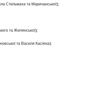
йла Стельмаха та Маричанської);
кого та Жилянської);
новської та Василя Касіяна).