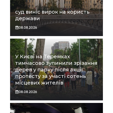
суд виніс вирок на користь
держави
08.08.2026
У Києві на Теремках
тимчасово зупинили зрізання
дерев у парку після акції
протесту за участі сотень
місцевих жителів
08.08.2026