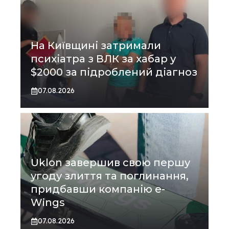
На Київщині затримали
психіатра з ВЛК за хабар у
$2000 за підроблений діагноз
07.08.2026
Uklon завершив свою першу
угоду злиття та поглинання,
придбавши компанію e-
Wings
07.08.2026